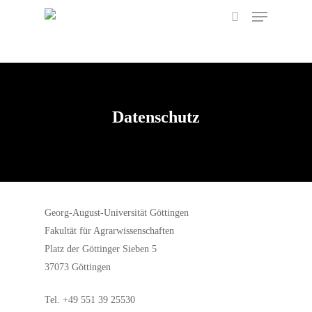
Menu
Skip
to
search
main
content
Datenschutz
Georg-August-Universität Göttingen
Fakultät für Agrarwissenschaften
Platz der Göttinger Sieben 5
37073 Göttingen
Tel. +49 551 39 25530