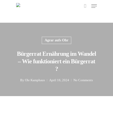
Menu
Skip
to
search
main
content
Agrar aufs Ohr
Bürgerrat Ernährung im Wandel
– Wie funktioniert ein Bürgerrat
?
By
Ole Kamphaus
April 16, 2024
No Comments