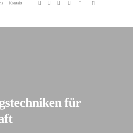
search
twitter
facebook
linkedin
instagram
spotify
ns
Kontakt
stechniken für
aft