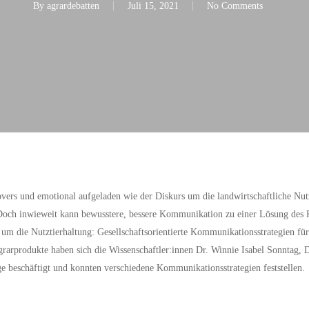
By
agrardebatten
Juli 15, 2021
No Comments
overs und emotional aufgeladen wie der Diskurs um die landwirtschaftliche Nutz
u. Doch inwieweit kann bewusstere, bessere Kommunikation zu einer Lösung des 
t um die Nutztierhaltung: Gesellschaftsorientierte Kommunikationsstrategien f
grarprodukte haben sich die Wissenschaftler:innen Dr. Winnie Isabel Sonntag,
e beschäftigt und konnten verschiedene Kommunikationsstrategien feststellen.