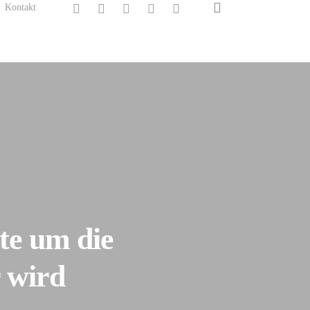
search
twitter
facebook
linkedin
instagram
spotify
Kontakt
te um die
r wird