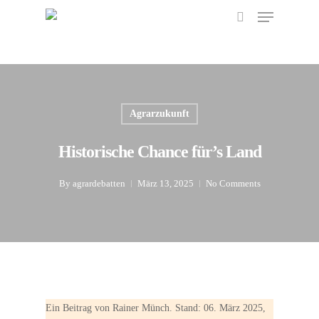
Menu
Skip
to
search
main
content
Agrarzukunft
Historische Chance für’s Land
By
agrardebatten
März 13, 2025
No Comments
Ein Beitrag von Rainer Münch. Stand: 06. März 2025,