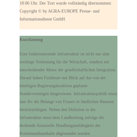
18:06 Uhr. Der Text wurde vollständig übernommen:
Copyright © by AGRA-EUROPE Presse- und
Informationsdienst GmbH.
Kurzfassung
Eine funktionierende Infrastruktur ist nicht nur eine
wichtige Vorleistung für die Wirtschaft, sondern ein
entscheidender Motor der gesellschaftlichen Integration.
Darauf haben Fachleute mit Blick auf das von der
künftigen Regierungskoalition geplante
Sondervermögen hingewiesen. Infrastrukturpolitik muss
laut div die Belange von Frauen in ländlichen Räumen
berücksichtigen. Neben den Defiziten in der
Infrastruktur muss dem Landkreistag zufolge die
drohende finanzielle Handlungsunfähigkeit der
Kommunalhaushalte abgewendet werden.