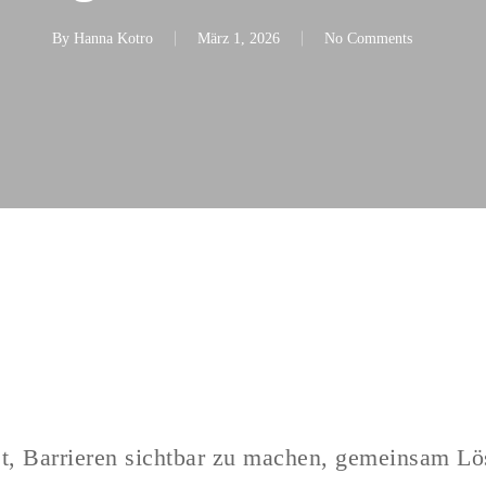
By
Hanna Kotro
März 1, 2026
No Comments
tet, Barrieren sichtbar zu machen, gemeinsam L