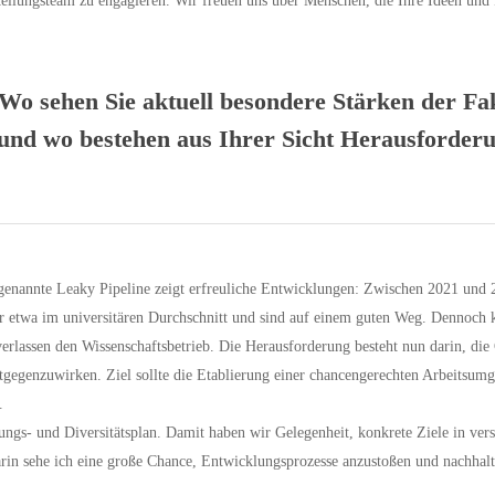
tellungsteam zu engagieren. Wir freuen uns über Menschen, die Ihre Ideen und 
Wo sehen Sie aktuell besondere Stärken der Fa
– und wo bestehen aus Ihrer Sicht Herausforder
genannte Leaky Pipeline zeigt erfreuliche Entwicklungen: Zwischen 2021 und 2
r etwa im universitären Durchschnitt und sind auf einem guten Weg. Dennoch k
erlassen den Wissenschaftsbetrieb. Die Herausforderung besteht nun darin, die 
genzuwirken. Ziel sollte die Etablierung einer chancengerechten Arbeitsumge
.
llungs- und Diversitätsplan. Damit haben wir Gelegenheit, konkrete Ziele in ve
n sehe ich eine große Chance, Entwicklungsprozesse anzustoßen und nachhalti