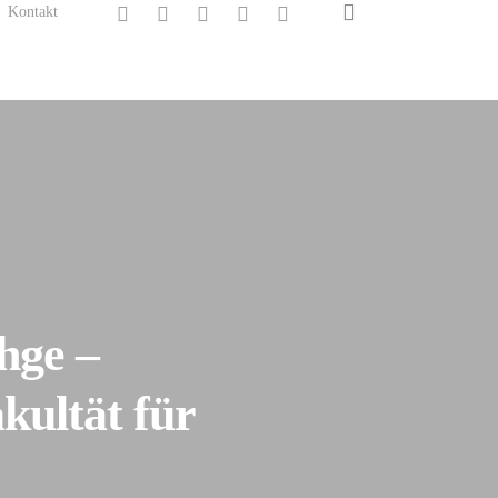
search
twitter
facebook
linkedin
instagram
spotify
Kontakt
hge –
kultät für