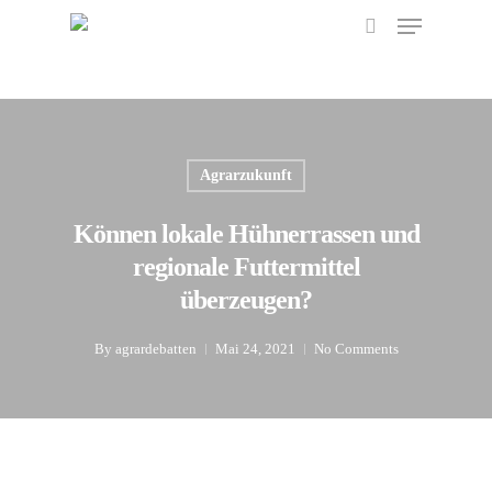
Menu
Skip
to
search
main
content
Agrarzukunft
Können lokale Hühnerrassen und
regionale Futtermittel
überzeugen?
By
agrardebatten
Mai 24, 2021
No Comments