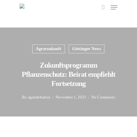
Menu
Skip
to
search
main
content
Agrarzukunft
Göttinger News
Zukunftsprogramm
Pflanzenschutz: Beirat empfiehlt
Fortsetzung
By
agrardebatten
November 1, 2025
No Comments