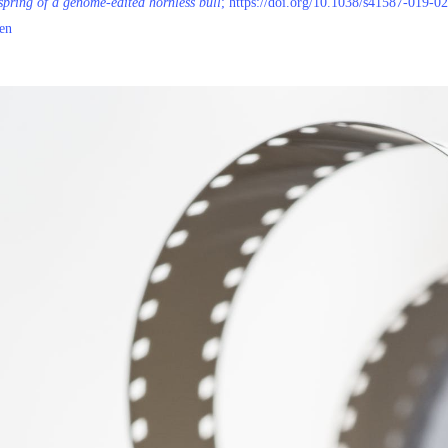
spring of a genome-edited hornless bull
; https://doi.org/10.1038/s41587-019-0
en