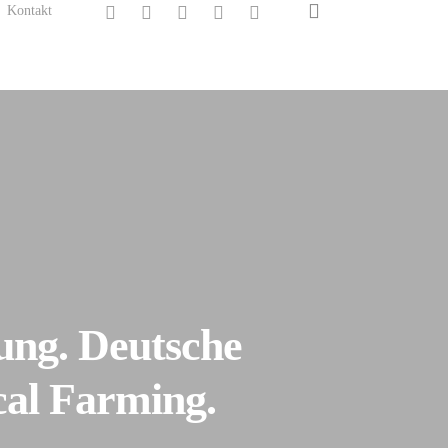
search
twitter
facebook
linkedin
instagram
spotify
Kontakt
ung. Deutsche
ical Farming.