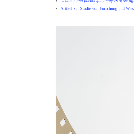
Genomic and phenotypic analyses of six off
Artikel zur Studie von Forschung und Wiss