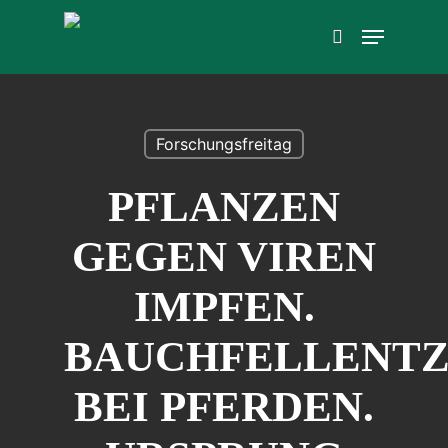
Skip
Menu
to
search
main
content
Forschungsfreitag
PFLANZEN
GEGEN VIREN
IMPFEN.
BAUCHFELLENT
BEI PFERDEN.