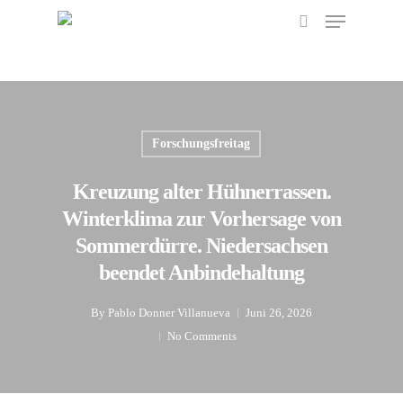
Menu
Skip
to
search
main
content
Forschungsfreitag
Kreuzung alter Hühnerrassen.
Winterklima zur Vorhersage von
Sommerdürre. Niedersachsen
beendet Anbindehaltung
By
Pablo Donner Villanueva
Juni 26, 2026
No Comments