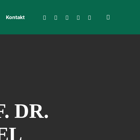
search
twitter
facebook
linkedin
instagram
spotify
Kontakt
. DR.
EL