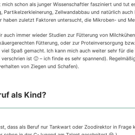
 mich schon als junger Wissenschaftler fasziniert und tut 
 Partikelzerkleinerung, Zellwandabbau und natürlich auch 
r haben zuletzt Faktoren untersucht, die Mikroben- und Me
r auch immer wieder Studien zur Fütterung von Milchkühen 
käuergerechten Fütterung, oder zur Proteinversorgung bzw
 viel Spaß gemacht. Ich kann mich auch weiter sehr für die
 verschrien ist 🙂 – ich finde es sehr spannend). Regelmäß
verhalten von Ziegen und Schafen).
uf als Kind?
est, dass als Beruf nur Tankwart oder Zoodirektor in Frage
 schon in der C-Jugend am Talent gescheitert 😀 ).