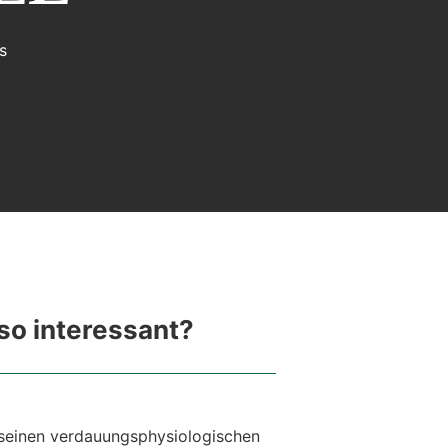
s
so interessant?
 seinen verdauungsphysiologischen