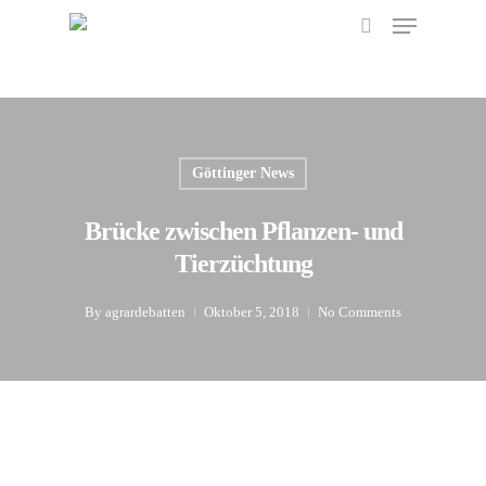
Menu
Skip
to
search
main
content
Göttinger News
Brücke zwischen Pflanzen- und
Tierzüchtung
By
agrardebatten
Oktober 5, 2018
No Comments