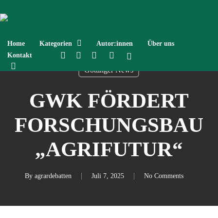
Skip
to
main
content
Home
Kategorien
Autor:innen
Über uns
twitter
facebook
linkedin
instagram
spotify
Kontakt
search
Göttinger News
GWK FÖRDERT
FORSCHUNGSBAU
„AGRIFUTUR“
By
agrardebatten
Juli 7, 2025
No Comments