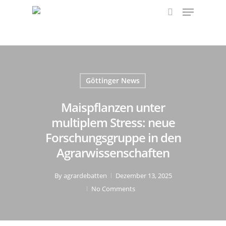
Menu
Skip
to
search
main
content
Göttinger News
Maispflanzen unter
multiplem Stress: neue
Forschungsgruppe in den
Agrarwissenschaften
By
agrardebatten
Dezember 13, 2025
No Comments