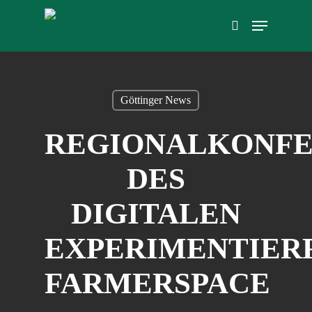
Skip
Menu
to
search
main
content
Göttinger News
REGIONALKONF
DES
DIGITALEN
EXPERIMENTIER
FARMERSPACE