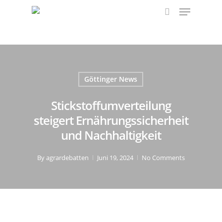
Menu
Skip
to
search
main
content
Göttinger News
Stickstoffumverteilung
steigert Ernährungssicherheit
und Nachhaltigkeit
By
agrardebatten
Juni 19, 2024
No Comments