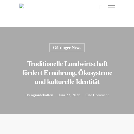
Menu
Skip
to
search
main
content
Göttinger News
Traditionelle Landwirtschaft
fördert Ernährung, Ökosysteme
und kulturelle Identität
By
agrardebatten
Juni 23, 2026
One Comment