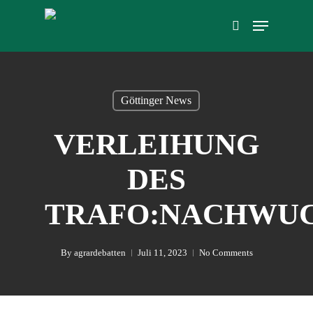
Skip
Menu
to
search
main
content
Göttinger News
VERLEIHUNG
DES
TRAFO:NACHWUC
By
agrardebatten
Juli 11, 2023
No Comments